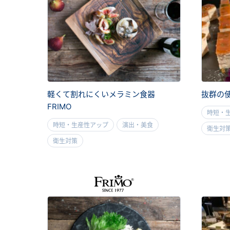
軽くて割れにくいメラミン食器
抜群の
FRIMO
時短・
時短・生産性アップ
演出・美食
衛生対
衛生対策