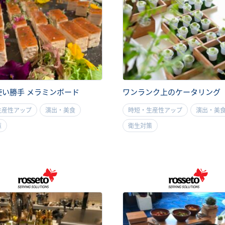
使い勝手 メラミンボード
ワンランク上のケータリング
生産性アップ
演出・美食
時短・生産性アップ
演出・美
策
衛生対策