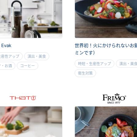
 Evak
世界初！火にかけられないお
ミンです）
生産性アップ
演出・美食
時短・生産性アップ
演出・美
ク・お酒
コーヒー
衛生対策