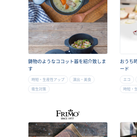
鋳物のようなココット器を紹介致しま
おうち時
す
ード
時短・生産性アップ
演出・美食
エコ
衛生対策
時短・