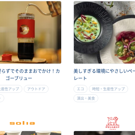
要らずでそのままおでかけ！カ
美しすぎる環境にやさしいペ
ノ ゴーブリュー
レート
生産性アップ
アウトドア
エコ
時短・生産性アップ
ー
演出・美食