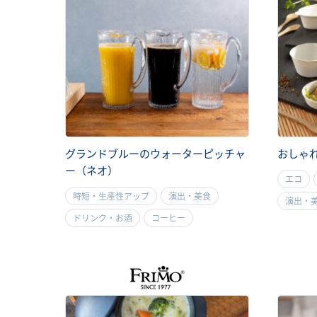
グランドブルーのウォーターピッチャ
おしゃ
ー（ネオ）
エコ
時短・生産性アップ
演出・美食
演出・
ドリンク・お酒
コーヒー