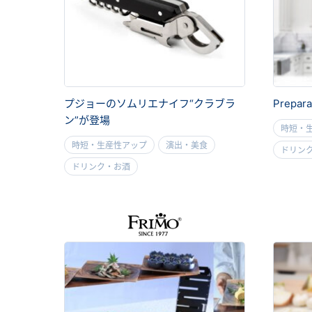
プジョーのソムリエナイフ“クラブラ
Prepara
ン”が登場
時短・
時短・生産性アップ
演出・美食
ドリン
ドリンク・お酒