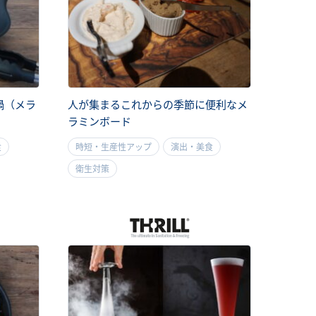
鍋（メラ
人が集まるこれからの季節に便利なメ
ラミンボード
食
時短・生産性アップ
演出・美食
衛生対策