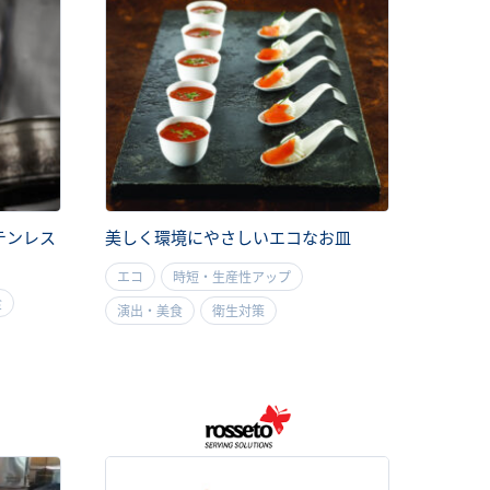
テンレス
美しく環境にやさしいエコなお皿
エコ
時短・生産性アップ
食
演出・美食
衛生対策