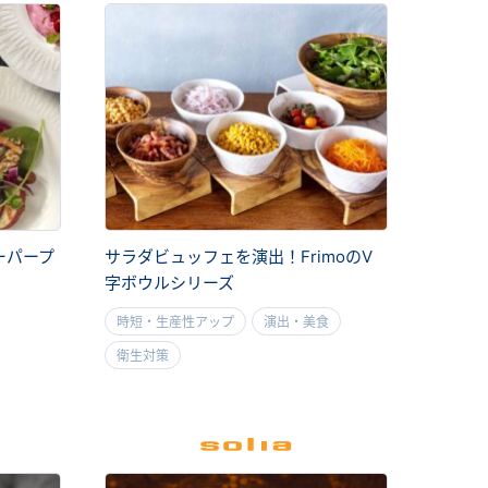
ーパープ
サラダビュッフェを演出！FrimoのV
字ボウルシリーズ
時短・生産性アップ
演出・美食
衛生対策