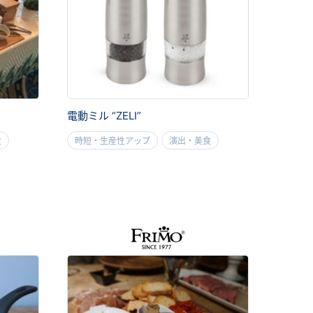
電動ミル “ZELI”
食
時短・生産性アップ
演出・美食