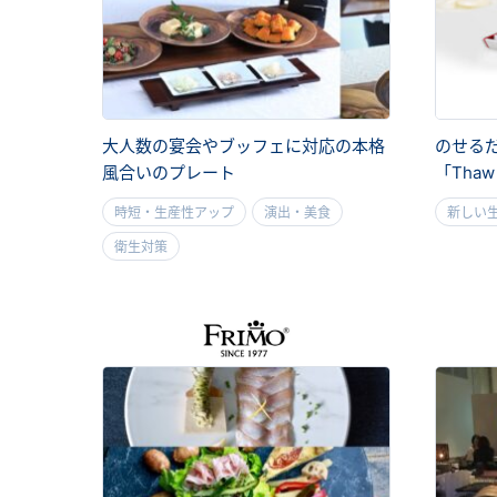
大人数の宴会やブッフェに対応の本格
のせる
風合いのプレート
「Thaw 
時短・生産性アップ
演出・美食
新しい
衛生対策