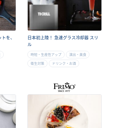
ットを、
日本初上陸！ 急速グラス冷却器 スリ
ル
食
時短・生産性アップ
演出・美食
衛生対策
ドリンク・お酒