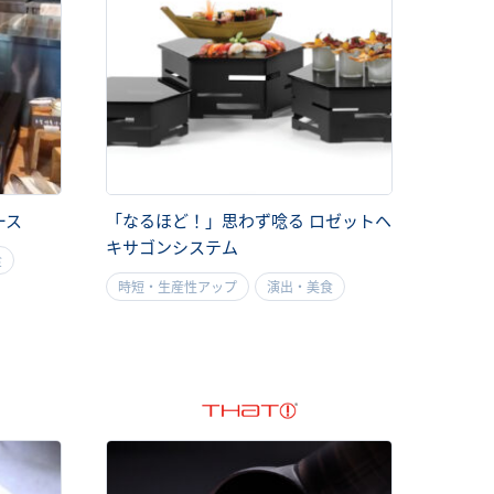
ース
「なるほど！」思わず唸る ロゼットヘ
キサゴンシステム
食
時短・生産性アップ
演出・美食