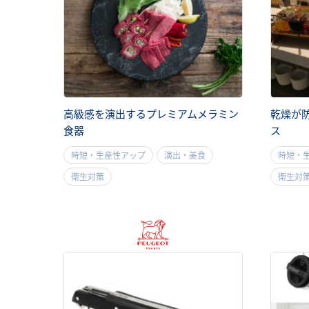
高級感を演出するプレミアムメラミン
乾燥が
食器
ス
時短・生産性アップ
演出・美食
時短・
衛生対策
衛生対