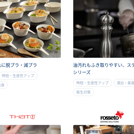
れに脱プラ・減プラ
油汚れもふき取りやすい、ス
シリーズ
時短・生産性アップ
時短・生産性アップ
演出・美
美食
衛生対策