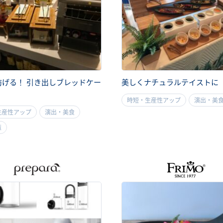
防げる！ 引き出しブレッドケー
美しくナチュラルテイストに
時短・生産性アップ
演出・美
生産性アップ
演出・美食
策