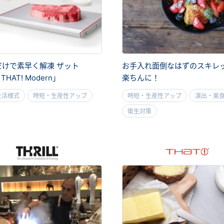
だけで素早く解凍 ザット
お手入れ面倒なはずのスキレ
THAT! Modern」
楽ちんに！
生活様式
時短・生産性アップ
時短・生産性アップ
演出・美
衛生対策