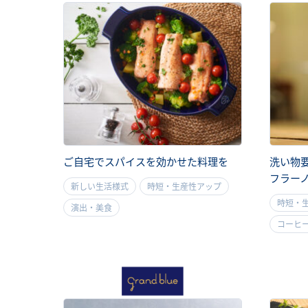
ご自宅でスパイスを効かせた料理を
洗い物
フラー
新しい生活様式
時短・生産性アップ
時短・
演出・美食
コーヒ