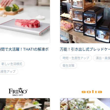
間で大活躍！THAT!の解凍ボ
万能！引き出し式ブレッドケ
時短・生産性アップ
演出・美
新しい生活様式
衛生対策
生産性アップ